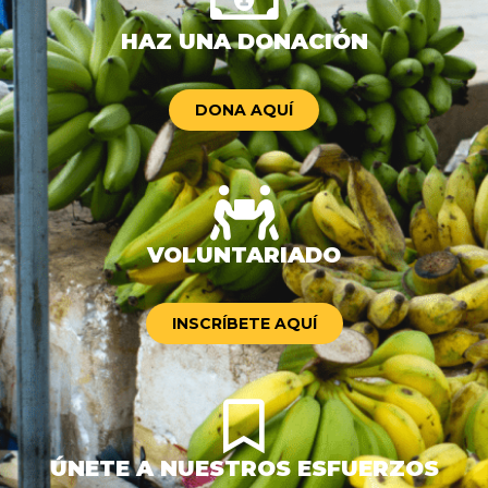
HAZ UNA DONACIÓN
DONA AQUÍ
VOLUNTARIADO
INSCRÍBETE AQUÍ
ÚNETE A NUESTROS ESFUERZOS