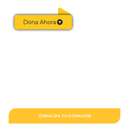
Dona Ahora
HERMANDADES
DEL TRABAJO
Es una Asociación Apostólico-Social y por
su naturaleza carece de ánimo de lucro
que promueve la formación integral del
trabajador y su familia.
REALIZA TU DONACIÓN