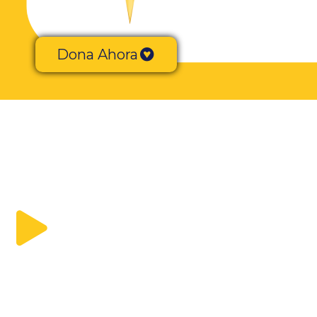
Dona Ahora
HERMANDADES
DEL TRABAJO
Es una Asociación Apostólico-Social y p
carece de ánimo de lucro que promue