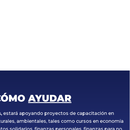
CÓMO
AYUDAR
,
estará apoyando proyectos de capacitación en
lturales, ambientales, tales como cursos en economía
os solidarios, finanzas personales, finanzas para no