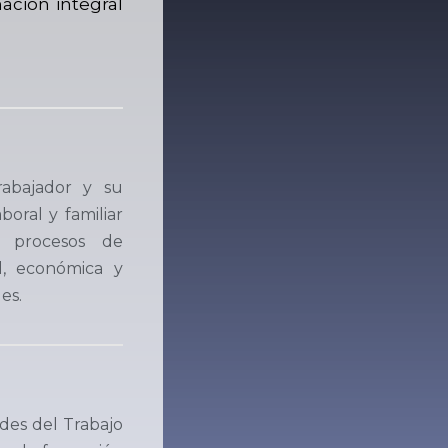
ción integral
rabajador y su
oral y familiar
e procesos de
al, económica y
es.
des del Trabajo