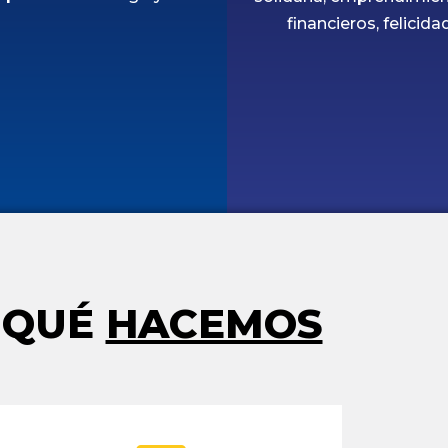
financieros, felicid
QUÉ
HACEMOS