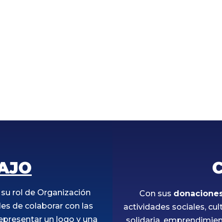
AJO
su rol de Organización
Con sus
donaciones
les de colaborar con las
actividades sociales, cu
epresentar un logo y una
solidaria, emprendimient